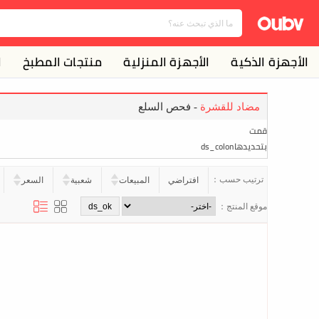
الأجهزة الذكية
الأجهزة المنزلية
منتجات المطبخ
ا
مضاد للقشرة
- فحص السلع
قمت
بتحديدهاds_colon
ترتيب حسب：
افتراضي
المبيعات
شعبية
السعر
موقع المنتج：