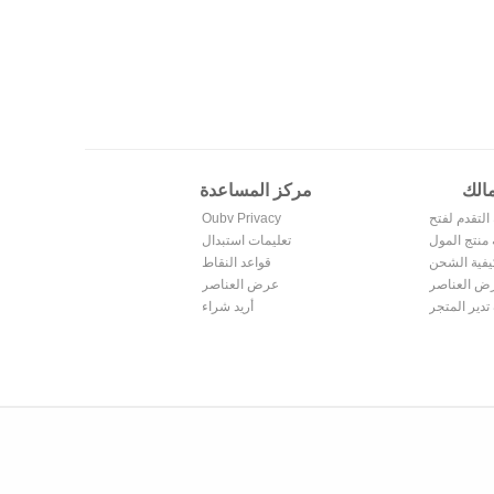
مالك
مركز المساعدة
التقدم لفتح
Oubv Privacy
متجر
منتج المول
Policy
تعليمات استبدال
يفية الشحن
النقاط
قواعد النقاط
ض العناصر
عرض العناصر
المباعة
تدير المتجر
المشتراة
أريد شراء