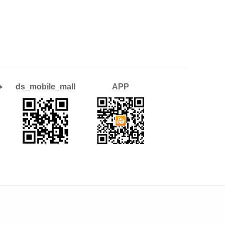
APP
ds_mobile_mall
خ