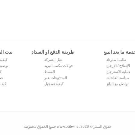
دمة ما بعد البيع
طريقة الدفع او السداد
بيت ال
طلب استرداد
نقل الشركة
كيفية 
الإصلاح / الإرجاع
حوالات مكتب البريد
توصية 
عملية الاسترجاع
القسط
ك
والاستبدال
سياسة العائدات
المدفوعات عبر
عر
تواصل مع البائع
الإنترنت
كيفية تسجيل
كيف 
Alipay
حقوق النشر © 2026 www.oubv.net جميع الحقوق محفوظة