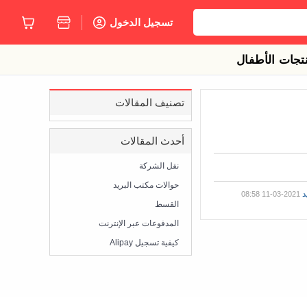
تسجيل الدخول
تجات الأطفال
تصنيف المقالات
أحدث المقالات
نقل الشركة

حوالات مكتب البريد

د
2021-03-11 08:58
القسط

المدفوعات عبر الإنترنت

كيفية تسجيل Alipay
