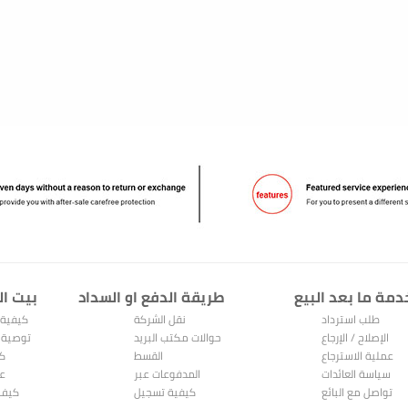
دمة ما بعد البيع
طريقة الدفع او السداد
بيت ال
طلب استرداد
نقل الشركة
كيفية 
الإصلاح / الإرجاع
حوالات مكتب البريد
توصية 
عملية الاسترجاع
القسط
كي
والاستبدال
سياسة العائدات
المدفوعات عبر
عر
تواصل مع البائع
الإنترنت
كيفية تسجيل
كيف 