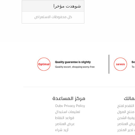
شوهدت مؤخرا
كل محفوظات الاستعراض
مالك
مركز المساعدة
التقدم لفتح
Oubv Privacy Policy
متجر
منتج المول
تعليمات استبدال
فية الشحن
النقاط
قواعد النقاط
ض العناصر
عرض العناصر
المباعة
تدير المتجر
المشتراة
أريد شراء