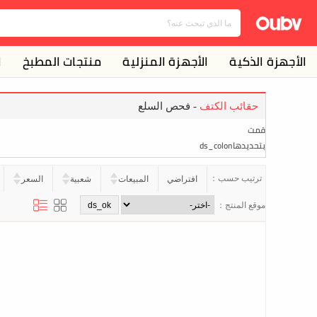
الأجهزة الذكية
الأجهزة المنزلية
منتجات المطبخ
ا
حقائب الكتف
- فحص السلع
قمت
بتحديدهاds_colon
ترتيب حسب：
افتراضي
المبيعات
شعبية
السعر
موقع المنتج：