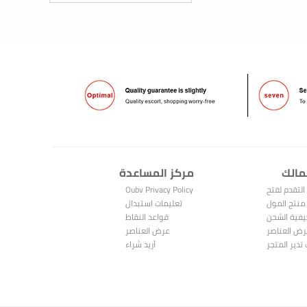
مالك
مركز المساعدة
التقدم لفتح
Oubv Privacy Policy
متجر
منتج المول
تعليمات استبدال
فية الشحن
النقاط
قواعد النقاط
ض العناصر
عرض العناصر
المباعة
تدير المتجر
المشتراة
أريد شراء