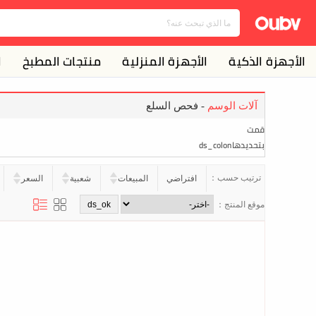
الأجهزة الذكية
الأجهزة المنزلية
منتجات المطبخ
ا
آلات الوسم
- فحص السلع
قمت
بتحديدهاds_colon
ترتيب حسب：
افتراضي
المبيعات
شعبية
السعر
موقع المنتج：