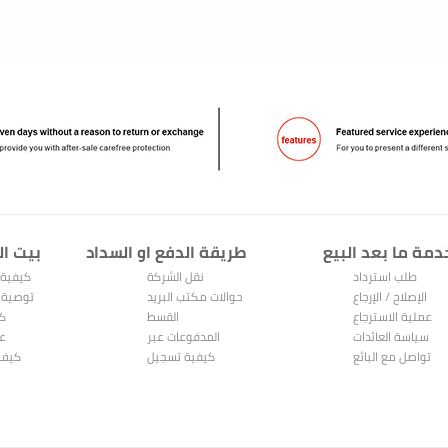
دمة ما بعد البيع
طريقة الدفع او السداد
بيت ال
طلب استرداد
نقل الشركة
كيفية 
الإصلاح / الإرجاع
حوالات مكتب البريد
توصية 
عملية الاسترجاع
القسط
كي
والاستبدال
سياسة العائدات
المدفوعات عبر
عر
تواصل مع البائع
الإنترنت
كيفية تسجيل
كيف 
Alipay